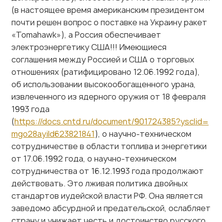
почти решен вопрос о поставке на Украину ракет
«Tomahawk»), а Россия обеспечивает
электроэнергетику США!!! Имеющиеся
соглашения между Россией и США о торговых
отношениях (ратифицировано 12.06.1992 года),
об использовании высокообогащенного урана,
извлеченного из ядерного оружия от 18 февраля
1993 года
(
https://docs.cntd.ru/document/901724385?ysclid=
mgo28ayild623821841
), о научно-техническом
сотрудничестве в области топлива и энергетики
от 17.06.1992 года, о научно-техническом
сотрудничества от 16.12.1993 года продолжают
действовать. Это лживая политика двойных
стандартов иудейской власти РФ. Она является
заведомо абсурдной и предательской, ослабляет
страну и унижает честь и достоинство русского
народа!