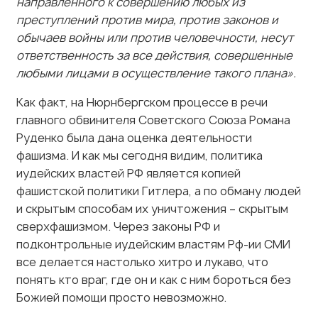
обычаев войны или против человечности, несут
ответственность за все действия, совершенные
любыми лицами в осуществление такого плана».
Как факт, на Нюрнбергском процессе в речи
главного обвинителя Советского Союза Романа
Руденко была дана оценка деятельности
фашизма. И как мы сегодня видим, политика
иудейских властей РФ является копией
фашистской политики Гитлера, а по обману людей
и скрытым способам их уничтожения – скрытым
сверхфашизмом. Через законы РФ и
подконтрольные иудейским властям Рф-ии СМИ
все делается настолько хитро и лукаво, что
понять кто враг, где он и как с ним бороться без
Божией помощи просто невозможно.
Милостью Своей Господь подал людям Пророка
Своего Илью, Державного Патиарха Зосиму,