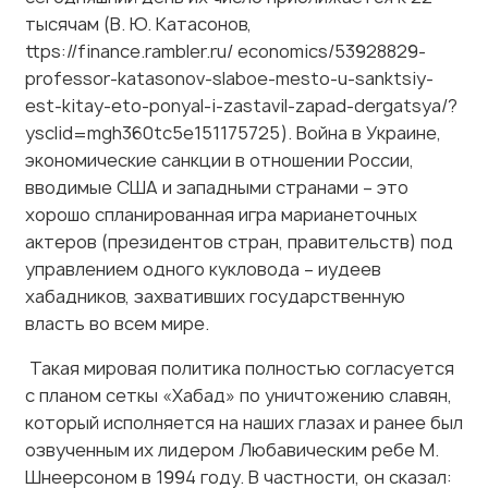
ttps://finance.rambler.ru/ economics/53928829-
professor-katasonov-slaboe-mesto-u-sanktsiy-
est-kitay-eto-ponyal-i-zastavil-zapad-dergatsya/?
ysclid=mgh360tc5e151175725). Война в Украине,
экономические санкции в отношении России,
вводимые США и западными странами – это
хорошо спланированная игра марианеточных
актеров (президентов стран, правительств) под
управлением одного кукловода – иудеев
хабадников, захвативших государственную
власть во всем мире.
Такая мировая политика полностью согласуется
с планом сеткы «Хабад» по уничтожению славян,
который исполняется на наших глазах и ранее был
озвученным их лидером Любавическим ребе М.
Шнеерсоном в 1994 году. В частности, он сказал:
«В этой войне дураков славянское быдло будет