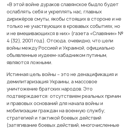
ослаблять себя и укреплять нас, главных
дирижёров смуты, якобы стоящих в стороне и не
только не участвующих в кровавых событиях, но
и не вмешивающихся в них» (газета «Славянин» №
4 (32), 2001 год). Отсюда, очевидно, что цели
войны между Россией и Украиной, официально
объявленные иудеем-хабадником путиным,
являются ложными.
Истинная цель войны – это не денацификация и
демилитаризация Украины, а массовое
уничтожение братских народов. Это
подтверждается: отсутствием реальных причин
и правовых оснований для начала войны и
мобилизации граждан на военную службу;
стратегией и тактикой боевых действий
(затягивание боевых действий, многочисленные
жертвы среди военных с обеих сторон,
отсутствие должного вооружения, материально-