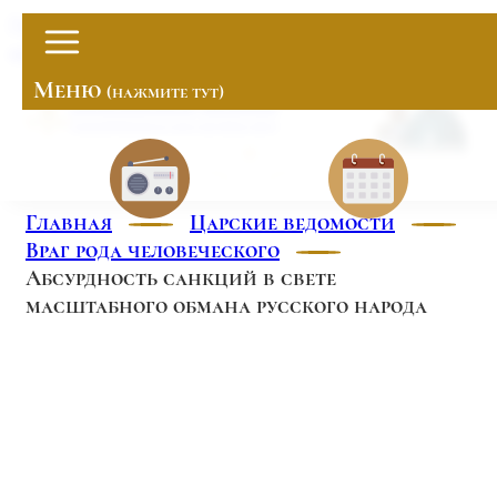
нижнему колонтитулу
ЗАКРЫТЬ
Проснитесь, братия!
Закончилось 100-летнее иго
Меню
(нажмите тут)
Главная
Царские ведомости
Враг рода человеческого
Абсурдность санкций в свете
масштабного обмана русского народа