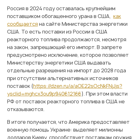
поставщиком обогащенного урана в США,
как
сообщается
на сайте Министерства энергетики
США. То есть поставки из России в США
реакторного топлива продолжаются, несмотря
на закон, запрещающий его импорт. В запрете
предусмотрено исключение, которое позволяет
Министерству энергетики США выдавать
отдельные разрешения на импорт до 2028 года
при отсутствии альтернативных источников
поставок (
h
ttps://dzen.ru/a/aOE22sOcNkFNjJjs?
ysclid=mghcx3ou9p940612166
). При этом власти
РФ от поставок реакторного топлива в США не
отказываются.
В итоге получается, что Америка предоставляет
военную помощь Украине: выделяет милионны
долларов Киеву, способствует поставкам оружия
(в настоящее время американским президентом