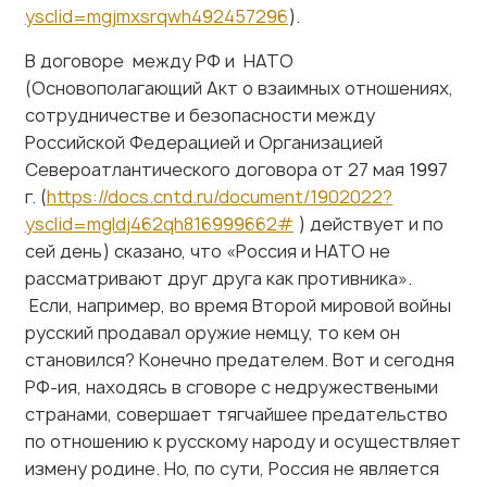
В договоре между РФ и НАТО
(Основополагающий Акт о взаимных отношениях,
сотрудничестве и безопасности между
Российской Федерацией и Организацией
Североатлантического договора от 27 мая 1997
г. (
https://docs.cntd.ru/document/1902022?
ysclid=mgldj462qh816999662#
) действует и по
сей день) сказано, что «Россия и НАТО не
рассматривают друг друга как противника».
Если, например, во время Второй мировой войны
русский продавал оружие немцу, то кем он
становился? Конечно предателем. Вот и сегодня
РФ-ия, находясь в сговоре с недружествеными
странами, совершает тягчайшее предательство
по отношению к русскому народу и осуществляет
измену родине. Но, по сути, Россия не является
для них родиной, т.к. путин-иудей и власть в РФ-
ии – иудейская, а главная цель иудеев, согласно