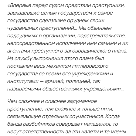
завладевшие целым государством и самое
государство сделавшие орудием своих
чудовищных преступлений… Мы обвиняем
подсудимых в организации, подстрекательстве,
непосредственном исполнении ими самими и их
агентами преступного заговорщического плана.
На службу выполнения этого плана был
поставлен весь механизм гитлеровского
государства со всеми его учреждениями и
институтами — армией, полицией, так
называемыми общественными учреждениями…
Чем сложнее и опаснее задуманное
преступление, тем сложнее и тоньше нити,
связывающие отдельных соучастников. Когда
банда разбойников совершает нападения, то
несут ответственность за эти налеты и те члены
банды, которые в нападениях участия не
принимали. Когда же банда достигает