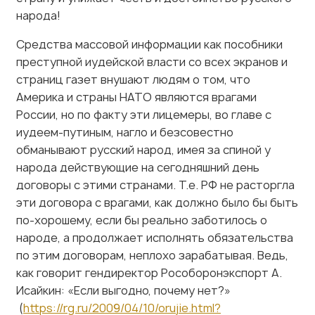
Средства массовой информации как пособники
преступной иудейской власти со всех экранов и
страниц газет внушают людям о том, что
Америка и страны НАТО являются врагами
России, но по факту эти лицемеры, во главе с
иудеем-путиным, нагло и безсовестно
обманывают русский народ, имея за спиной у
народа действующие на сегодняшний день
договоры с этими странами. Т.е. РФ не расторгла
эти договора с врагами, как должно было бы быть
по-хорошему, если бы реально заботилось о
народе, а продолжает исполнять обязательства
по этим договорам, неплохо зарабатывая. Ведь,
как говорит гендиректор Рособоронэкспорт А.
Исайкин: «Если выгодно, почему нет?»
(
https://rg.ru/2009/04/10/orujie.html?
ysclid=mgjmxsrqwh492457296
).