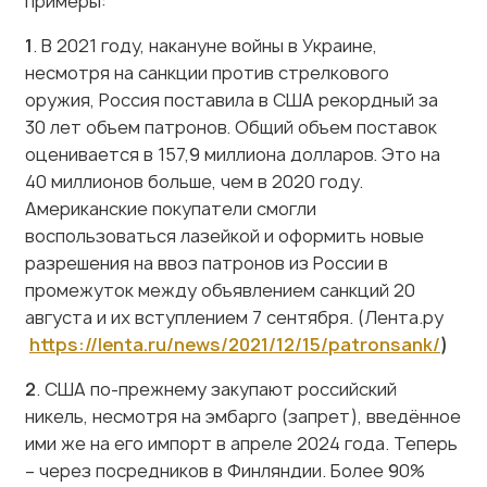
1
. В 2021 году, накануне войны в Украине,
несмотря на санкции против стрелкового
оружия, Россия поставила в США рекордный за
30 лет объем патронов. Общий объем поставок
оценивается в 157,9 миллиона долларов. Это на
40 миллионов больше, чем в 2020 году.
Американские покупатели смогли
воспользоваться лазейкой и оформить новые
разрешения на ввоз патронов из России в
промежуток между объявлением санкций 20
августа и их вступлением 7 сентября. (Лента.ру
h
ttps://lenta.ru/news/2021/12/15/patronsank/
)
2
. США по-прежнему закупают российский
никель, несмотря на эмбарго (запрет), введённое
ими же на его импорт в апреле 2024 года. Теперь
– через посредников в Финляндии. Более 90%
сырья, поступающего в Финляндию из России,
проходит через Norilsk Nickel Harjavalta (NNH)