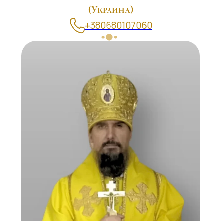
(Украина)
+380680107060