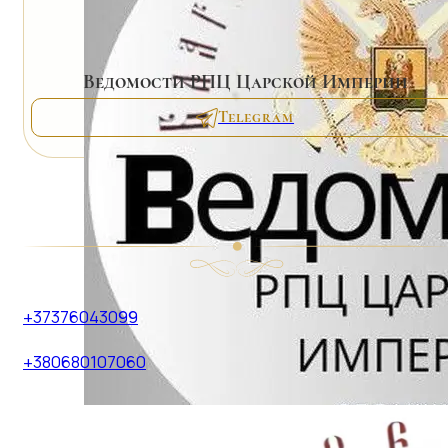
Ведомости РПЦ Царской Империи
Telegram
+37376043099
+380680107060