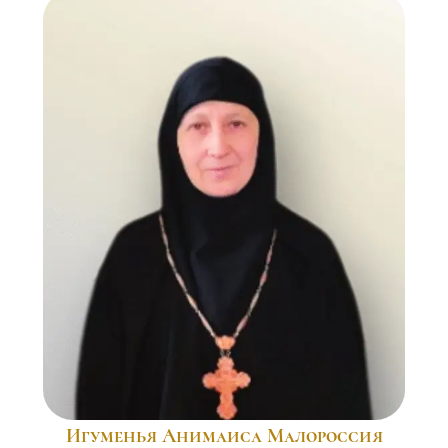
Игуменья Анимаиса Малороссия