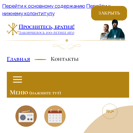
Перейти к основному содержанию
Перейти к
нижнему колонтитулу
ЗАКРЫТЬ
Проснитесь, братия!
Закончилось 100-летнее иго
Главная
Контакты
Меню
(нажмите тут)
RU