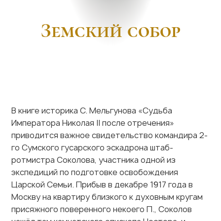
В книге историка С. Мельгунова «Судьба
Императора Николая II после отречения»
приводится важное свидетельство командира 2-
го Сумского гусарского эскадрона штаб-
ротмистра Соколова, участника одной из
экспедиций по подготовке освобождения
Царской Семьи. Прибыв в декабре 1917 года в
Москву на квартиру близкого к духовным кругам
присяжного поверенного некоего П., Соколов
нашёл там камчатского епископа Нестора, и
причём тут же было заявлено, что «надо спасать
Царя, медлить нельзя — Он в опасности». Именно
по поручению этого П. Соколов выполнил
попутное задание: отвёз в один из подмосковных
монастырей для передачи Союзу хоругвеносцев
прокламации, в которых содержался призыв
организовываться в ячейки для созыва в