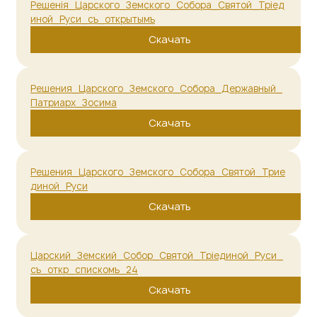
Решения_Царского_Земского_Собора_Святой_Трие
диной_Руси
Скачать
Царский_Земский_Собор_Святой_Трiединой_Руси_
съ_откр_спискомъ_24
Скачать