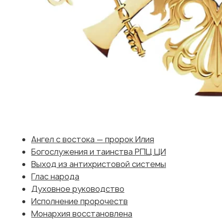
Ангел с востока — пророк Илия
Богослужения и таинства РПЦ ЦИ
Выход из антихристовой системы
Глас народа
Духовное руководство
Исполнение пророчеств
Монархия восстановлена
Обличение антихриста
Прямые эфиры
РПЦ Царская Империя как Поместная
Церковь
Потрудимся в одиннадцатом часу
Общины
Контакты
Царские ведомости