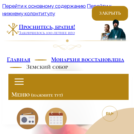
Перейти к основному содержанию
Перейти к
нижнему колонтитулу
ЗАКРЫТЬ
Меню
Проснитесь, братия!
(нажмите тут)
Закончилось 100-летнее иго
Главная
Монархия восстановлена
Земский собор