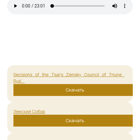
Decisions_of_the_Tsar’s_Zemsky_Council_of_Triune_
Rus’_
Скачать
Земский Собор
Скачать
Решенiя_Царского_Земского_Собора_Святой_Трiед
иной_Руси_съ_открытымъ
Скачать
Решения_Царского_Земского_Собора_Державный_
Патриарх_Зосима
Скачать