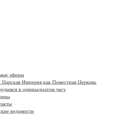
мые эфиры
 Царская Империя как Поместная Церковь
рудимся в одиннадцатом часу
ины
такты
ские ведомости