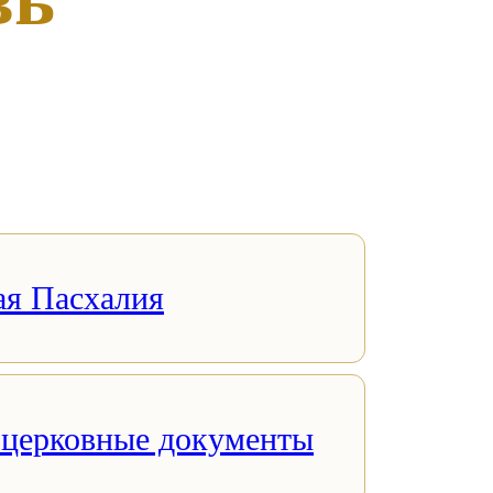
ая Пасхалия
 церковные документы