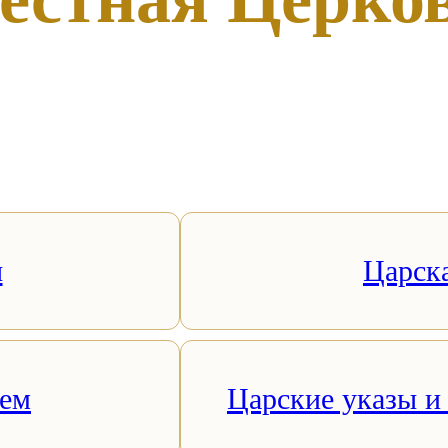
ы
Царск
рем
Царские указы и