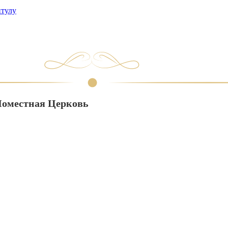
итулу
оместная Церковь