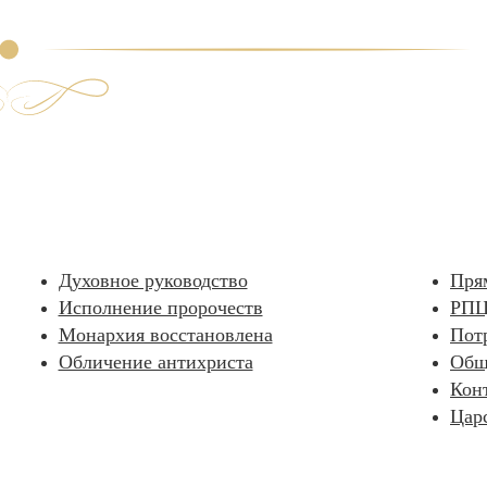
Духовное руководство
Пря
Исполнение пророчеств
РПЦ
Монархия восстановлена
Пот
Обличение антихриста
Общ
Кон
Цар