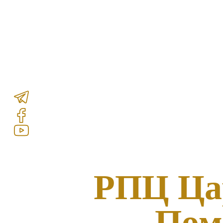
РПЦ Ца
Пом