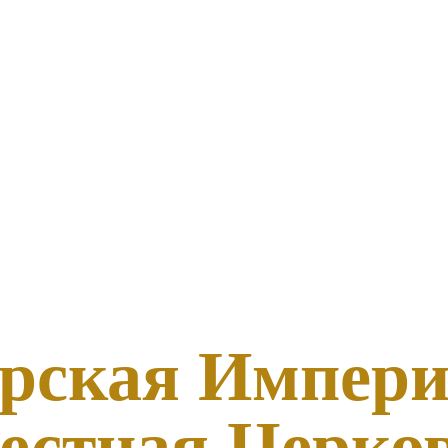
рская Импери
естная Церко