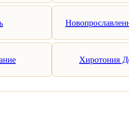
ь
Новопрославлен
ание
Хиротония Д